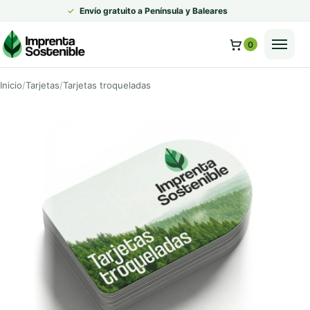
✓
Envío gratuito a Península y Baleares
0
Inicio
Tarjetas
Tarjetas troqueladas