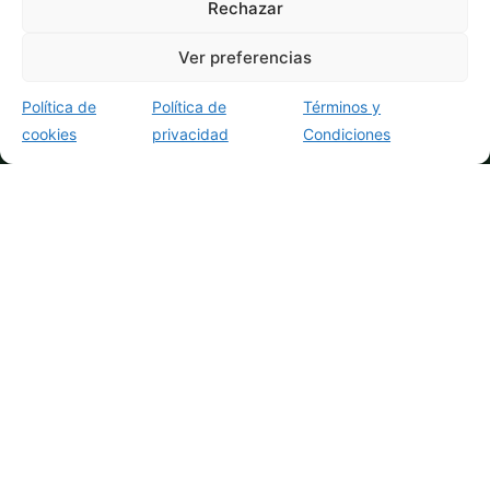
Rechazar
Oficina
Ver preferencias
Adhesivos
Eventos
Política de
Política de
Términos y
cookies
privacidad
Condiciones
Calendarios
Tu pedido
Mi cuenta
Carrito
Presupuestos
Opiniones
Sobre nosotros
Guías y recursos