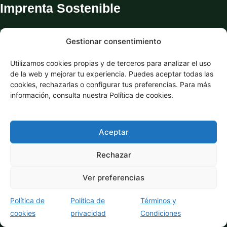
Imprenta Sostenible
Impresión personalizada online con asesoramiento
Gestionar consentimiento
real, revisión humana y opciones pensadas para
aprovechar mejor cada tirada.
Utilizamos cookies propias y de terceros para analizar el uso
de la web y mejorar tu experiencia. Puedes aceptar todas las
Envío gratuito
Pago seguro
cookies, rechazarlas o configurar tus preferencias. Para más
información, consulta nuestra Política de cookies.
Productos
Aceptar
Tarjetas
Folletos
Rechazar
Carteles
Ver preferencias
Revistas y Catálogos
Política de
Política de
Términos y
Oficina
cookies
privacidad
Condiciones
Adhesivos