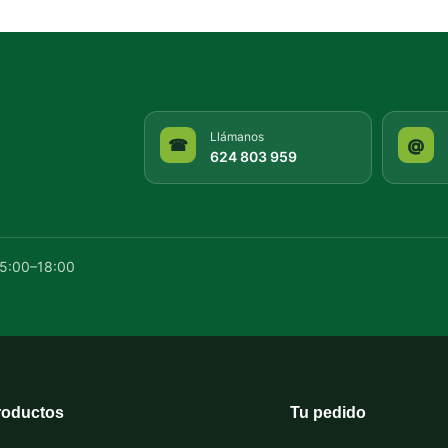
Llámanos
☎
@
624 803 959
15:00–18:00
roductos
Tu pedido