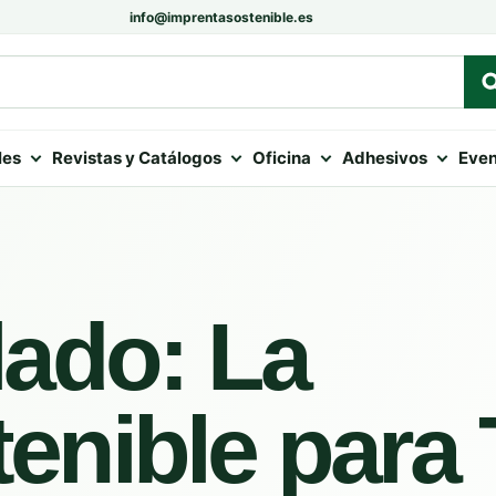
info@imprentasostenible.es
les
Revistas y Catálogos
Oficina
Adhesivos
Even
lado: La
enible para 