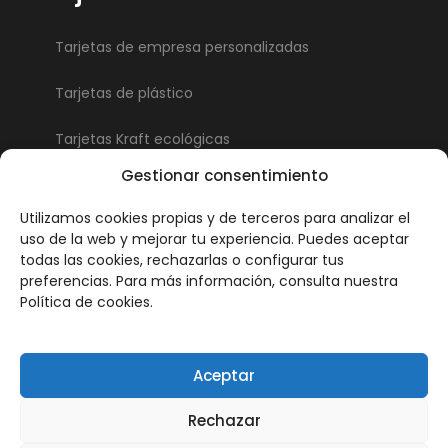
Tarjetas de empresa personalizadas
Tarjetas de plástico
Tarjetas Kraft ecológicas
Gestionar consentimiento
Tarjetas de cita
Utilizamos cookies propias y de terceros para analizar el
Tarjetas troqueladas
uso de la web y mejorar tu experiencia. Puedes aceptar
todas las cookies, rechazarlas o configurar tus
Tarjetas postales
preferencias. Para más información, consulta nuestra
Política de cookies.
Folletos
Aceptar
Flyers personalizados
Rechazar
Dípticos personalizados