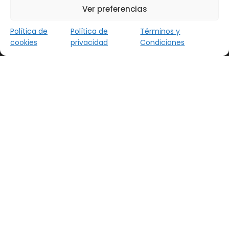
Ver preferencias
Trípticos
Política de
Política de
Términos y
Cuadrípticos
cookies
privacidad
Condiciones
Plegado en cruz
Flyers troquelados
Marcapáginas
Carteles
Carteles
Carteles adhesivos
Carteles de sobremesa